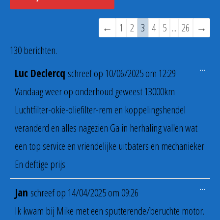
Navigatie
←
1
2
3
4
5
...
26
→
door
130 berichten.
de
Wiss
...
Luc Declercq
schreef op
10/06/2025
om
12:29
deze
gastenboek-
meta
Vandaag weer op onderhoud geweest 13000km
lijst
Luchtfilter-okie-oliefilter-rem en koppelingshendel
veranderd en alles nagezien Ga in herhaling vallen wat
een top service en vriendelijke uitbaters en mechanieker
En deftige prijs
Wiss
...
Jan
schreef op
14/04/2025
om
09:26
deze
meta
Ik kwam bij Mike met een sputterende/beruchte motor.