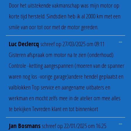
Door het uitstekende vakmanschap was mijn motor op
korte tijd hersteld. Sindsdien heb ik al 2000 km met een
smile van oor tot oor met de motor gereden.
Wiss
...
Luc Declercq
schreef op
27/03/2025
om
09:11
deze
meta
Gisteren afspraak om motor na te zien (onderhoud)
Controle -ketting aangespannen (moeren van de spanner
waren nog los -vorige garage)andere hendel geplaatst en
valblokken Top service en aangename uitbaters en
werkman en mocht zelfs mee in de atelier om mee alles
te bekijken Tevreden klant en tot binnenkort
Wiss
...
Jan Bosmans
schreef op
22/01/2025
om
16:25
deze