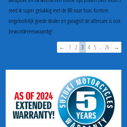
reed ik super gelukkig met de 8R naar huis. Kortom
ongeloofelijk goede dealer en garagist! de aftercare is ook
bewonderenswaardig!
Navigatie
←
1
2
3
4
5
...
26
→
door
de
gastenboek-
lijst