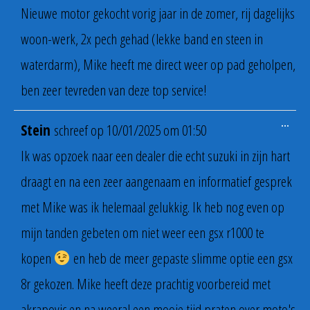
meta
Nieuwe motor gekocht vorig jaar in de zomer, rij dagelijks
woon-werk, 2x pech gehad (lekke band en steen in
waterdarm), Mike heeft me direct weer op pad geholpen,
ben zeer tevreden van deze top service!
Wiss
...
Stein
schreef op
10/01/2025
om
01:50
deze
meta
Ik was opzoek naar een dealer die echt suzuki in zijn hart
draagt en na een zeer aangenaam en informatief gesprek
met Mike was ik helemaal gelukkig. Ik heb nog even op
mijn tanden gebeten om niet weer een gsx r1000 te
kopen
en heb de meer gepaste slimme optie een gsx
8r gekozen. Mike heeft deze prachtig voorbereid met
akrapovic en na weeral een mooie tijd praten over moto's