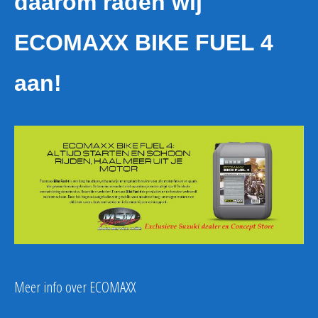
daarom raden wij
ECOMAXX BIKE FUEL 4
aan!
Meer info over ECOMAXX